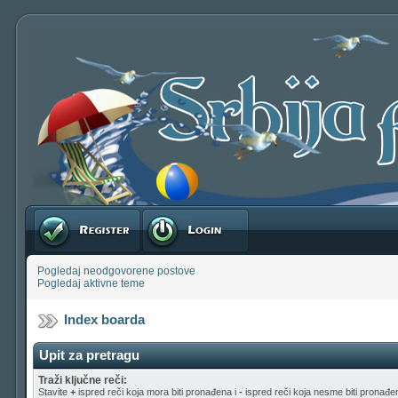
Registruj se
Prijavite se
Pogledaj neodgovorene postove
Pogledaj aktivne teme
Index boarda
Upit za pretragu
Traži ključne reči:
Stavite
+
ispred reči koja mora biti pronađena i
-
ispred reči koja nesme biti pronađen