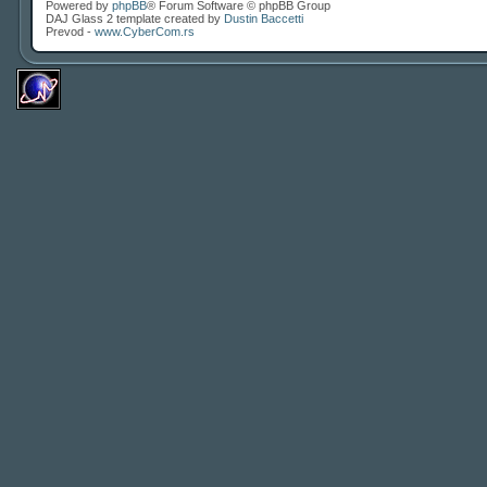
Powered by
phpBB
® Forum Software © phpBB Group
DAJ Glass 2 template created by
Dustin Baccetti
Prevod -
www.CyberCom.rs