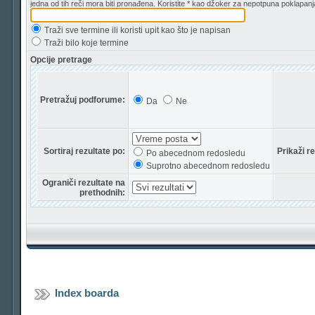
jedna od tih reči mora biti pronađena. Koristite * kao džoker za nepotpuna poklapanj
Traži sve termine ili koristi upit kao što je napisan
Traži bilo koje termine
Opcije pretrage
Pretražuj podforume:
Da
Ne
Sortiraj rezultate po:
Prikaži r
Po abecednom redosledu
Suprotno abecednom redosledu
Ograniči rezultate na
prethodnih:
Index boarda