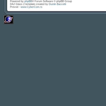
Powered by
phpBB
® Forum Software © phpBB Group
DAJ Glass 2 template created by
Dustin Baccetti
Prevod -
www.CyberCom.rs