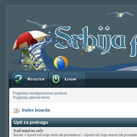
Registruj se
Prijavite se
Pogledaj neodgovorene postove
Pogledaj aktivne teme
Index boarda
Upit za pretragu
Traži ključne reči:
Stavite
+
ispred reči koja mora biti pronađena i
-
ispred reči koja nesme biti pronađen