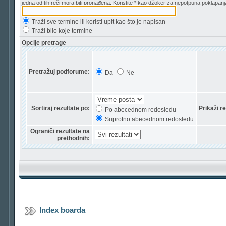
jedna od tih reči mora biti pronađena. Koristite * kao džoker za nepotpuna poklapanj
Traži sve termine ili koristi upit kao što je napisan
Traži bilo koje termine
Opcije pretrage
Pretražuj podforume:
Da
Ne
Sortiraj rezultate po:
Prikaži r
Po abecednom redosledu
Suprotno abecednom redosledu
Ograniči rezultate na
prethodnih:
Index boarda