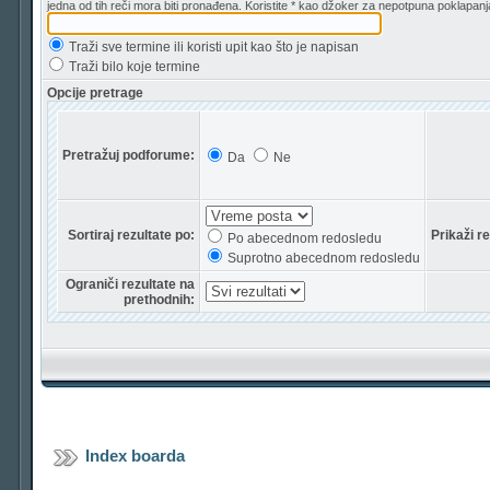
jedna od tih reči mora biti pronađena. Koristite * kao džoker za nepotpuna poklapanj
Traži sve termine ili koristi upit kao što je napisan
Traži bilo koje termine
Opcije pretrage
Pretražuj podforume:
Da
Ne
Sortiraj rezultate po:
Prikaži r
Po abecednom redosledu
Suprotno abecednom redosledu
Ograniči rezultate na
prethodnih:
Index boarda