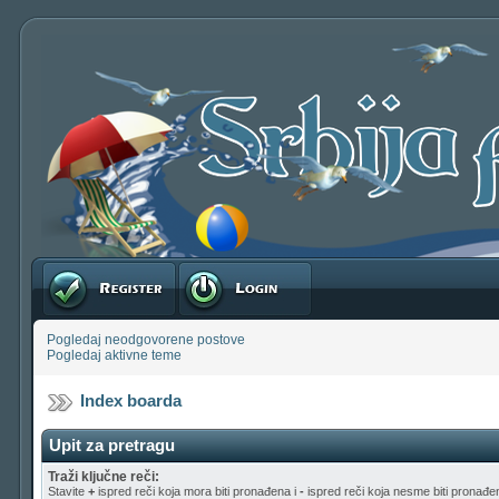
Registruj se
Prijavite se
Pogledaj neodgovorene postove
Pogledaj aktivne teme
Index boarda
Upit za pretragu
Traži ključne reči:
Stavite
+
ispred reči koja mora biti pronađena i
-
ispred reči koja nesme biti pronađen