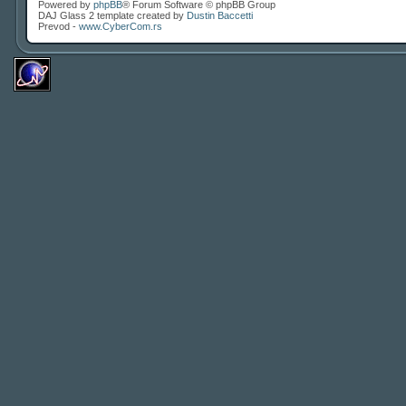
Powered by
phpBB
® Forum Software © phpBB Group
DAJ Glass 2 template created by
Dustin Baccetti
Prevod -
www.CyberCom.rs