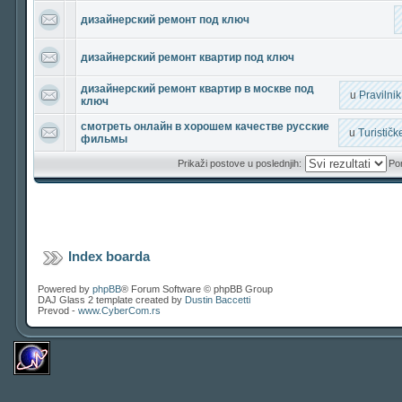
дизайнерский ремонт под ключ
дизайнерский ремонт квартир под ключ
дизайнерский ремонт квартир в москве под
u
Pravilni
ключ
смотреть онлайн в хорошем качестве русские
u
Turističk
фильмы
Prikaži postove u poslednjih:
Por
Index boarda
Powered by
phpBB
® Forum Software © phpBB Group
DAJ Glass 2 template created by
Dustin Baccetti
Prevod -
www.CyberCom.rs