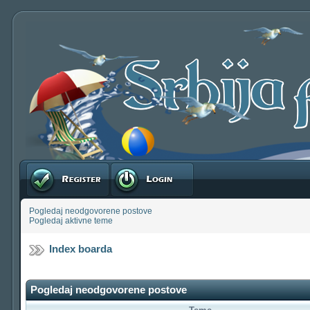
Registruj se
Prijavite se
Pogledaj neodgovorene postove
Pogledaj aktivne teme
Index boarda
Pogledaj neodgovorene postove