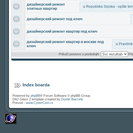
дизайнерский ремонт
u
Republika Srpska - opšte teme
элитных квартир
дизайнерский ремонт под ключ
дизайнерский ремонт квартир под ключ
дизайнерский ремонт квартир в москве под
u
Pravilni
ключ
Prikaži postove u poslednjih:
Por
Index boarda
Powered by
phpBB
® Forum Software © phpBB Group
DAJ Glass 2 template created by
Dustin Baccetti
Prevod -
www.CyberCom.rs