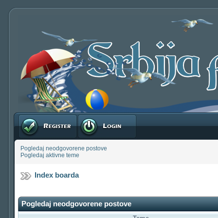
Registruj se
Prijavite se
Pogledaj neodgovorene postove
Pogledaj aktivne teme
Index boarda
Pogledaj neodgovorene postove