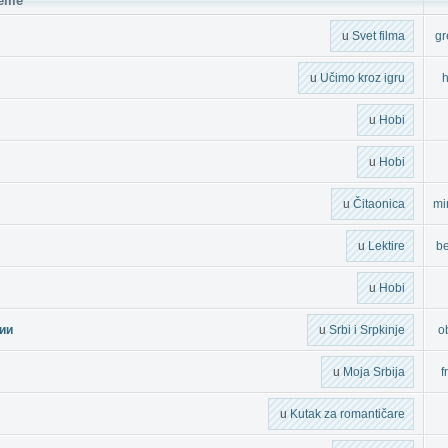
eme
u
Svet filma
gr
u
Učimo kroz igru
h
u
Hobi
u
Hobi
u
Čitaonica
mi
u
Lektire
be
u
Hobi
ии
u
Srbi i Srpkinje
o
u
Moja Srbija
f
u
Kutak za romantičare