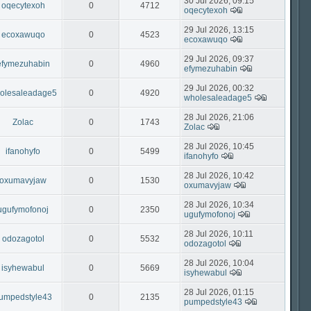
30 Jul 2026, 09:15
oqecytexoh
0
4712
oqecytexoh
29 Jul 2026, 13:15
ecoxawuqo
0
4523
ecoxawuqo
29 Jul 2026, 09:37
efymezuhabin
0
4960
efymezuhabin
29 Jul 2026, 00:32
olesaleadage5
0
4920
wholesaleadage5
28 Jul 2026, 21:06
Zolac
0
1743
Zolac
28 Jul 2026, 10:45
ifanohyfo
0
5499
ifanohyfo
28 Jul 2026, 10:42
oxumavyjaw
0
1530
oxumavyjaw
28 Jul 2026, 10:34
ugufymofonoj
0
2350
ugufymofonoj
28 Jul 2026, 10:11
odozagotol
0
5532
odozagotol
28 Jul 2026, 10:04
isyhewabul
0
5669
isyhewabul
28 Jul 2026, 01:15
umpedstyle43
0
2135
pumpedstyle43