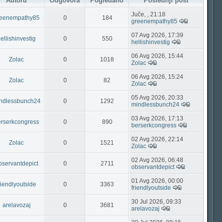
Autoru
Odgovora
Pogledano
Poslednji post
Juče, , 21:18
eenempathy85
0
184
greenempathy85
07 Avg 2026, 17:39
ellishinvestig
0
550
hellishinvestig
06 Avg 2026, 15:44
Zolac
0
1018
Zolac
06 Avg 2026, 15:24
Zolac
0
82
Zolac
05 Avg 2026, 20:33
ndlessbunch24
0
1292
mindlessbunch24
03 Avg 2026, 17:13
rserkcongress
0
890
berserkcongress
02 Avg 2026, 22:14
Zolac
0
1521
Zolac
02 Avg 2026, 06:48
bservantdepict
0
2711
observantdepict
01 Avg 2026, 00:00
riendlyoutside
0
3363
friendlyoutside
30 Jul 2026, 09:33
arelavozaj
0
3681
arelavozaj