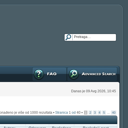
FAQ
Napredna pretraga
Danas je 09 Avg 2026, 10:45
onađeno je više od 1000 rezultata •
Stranica
1
od
40
•
...
1
2
3
4
5
40