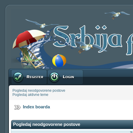
Registruj se
Prijavite se
Pogledaj neodgovorene postove
Pogledaj aktivne teme
Index boarda
Pogledaj neodgovorene postove