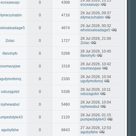
29 Jul 2026, 13:15
ecoxawuqo
0
4308
ecoxawuqo
29 Jul 2026, 09:37
efymezuhabin
0
4716
efymezuhabin
29 Jul 2026, 00:32
olesaleadage5
0
4674
wholesaleadage5
28 Jul 2026, 21:06
Zolac
0
1727
Zolac
28 Jul 2026, 10:45
ifanohyfo
0
5268
ifanohyfo
28 Jul 2026, 10:42
oxumavyjaw
0
1518
oxumavyjaw
28 Jul 2026, 10:34
ugufymofonoj
0
2330
ugufymofonoj
28 Jul 2026, 10:11
odozagotol
0
5338
odozagotol
28 Jul 2026, 10:04
isyhewabul
0
5460
isyhewabul
28 Jul 2026, 01:15
umpedstyle43
0
2120
pumpedstyle43
27 Jul 2026, 12:53
agubyfahe
0
6843
agubyfahe