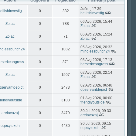
Autoru
Odgovora
Pogledano
Poslednji post
Juče, , 17:39
ellishinvestig
0
332
hellishinvestig
06 Avg 2026, 15:44
Zolac
0
788
Zolac
06 Avg 2026, 15:24
Zolac
0
71
Zolac
05 Avg 2026, 20:33
ndlessbunch24
0
1082
mindlessbunch24
03 Avg 2026, 17:13
rserkcongress
0
871
berserkcongress
02 Avg 2026, 22:14
Zolac
0
1507
Zolac
02 Avg 2026, 06:48
bservantdepict
0
2473
observantdepict
01 Avg 2026, 00:00
riendlyoutside
0
3103
friendlyoutside
30 Jul 2026, 09:33
arelavozaj
0
3479
arelavozaj
30 Jul 2026, 09:15
oqecytexoh
0
4430
oqecytexoh