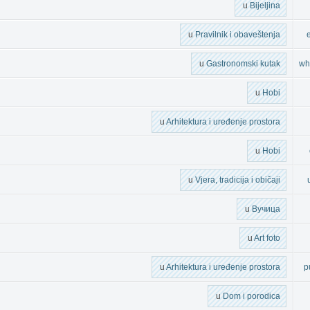
u
Bijeljina
u
Pravilnik i obaveštenja
u
Gastronomski kutak
wh
u
Hobi
u
Arhitektura i uređenje prostora
u
Hobi
u
Vjera, tradicija i običaji
u
Вучица
u
Art foto
u
Arhitektura i uređenje prostora
p
u
Dom i porodica