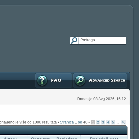
FAQ
Napredna pretraga
Danas je 08 Avg 2026, 16:12
onađeno je više od 1000 rezultata •
Stranica
1
od
40
•
...
1
2
3
4
5
40