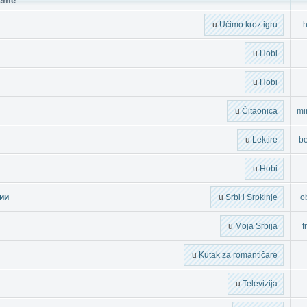
eme
u
Učimo kroz igru
h
u
Hobi
u
Hobi
u
Čitaonica
mi
u
Lektire
be
u
Hobi
ии
u
Srbi i Srpkinje
o
u
Moja Srbija
f
u
Kutak za romantičare
u
Televizija