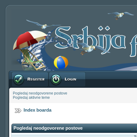
Registruj se
Prijavite se
Pogledaj neodgovorene postove
Pogledaj aktivne teme
Index boarda
Pogledaj neodgovorene postove