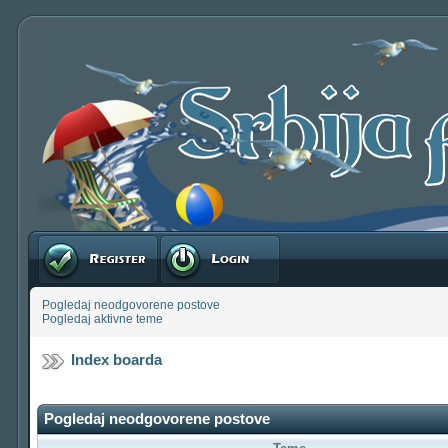
Registruj se
Prijavite se
Pogledaj neodgovorene postove
Pogledaj aktivne teme
Index boarda
Pogledaj neodgovorene postove