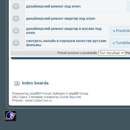
дизайнерский ремонт под ключ
дизайнерский ремонт квартир под ключ
дизайнерский ремонт квартир в москве под
u
Pravilni
ключ
смотреть онлайн в хорошем качестве русские
u
Turističk
фильмы
Prikaži postove u poslednjih:
Por
Index boarda
Powered by
phpBB
® Forum Software © phpBB Group
DAJ Glass 2 template created by
Dustin Baccetti
Prevod -
www.CyberCom.rs