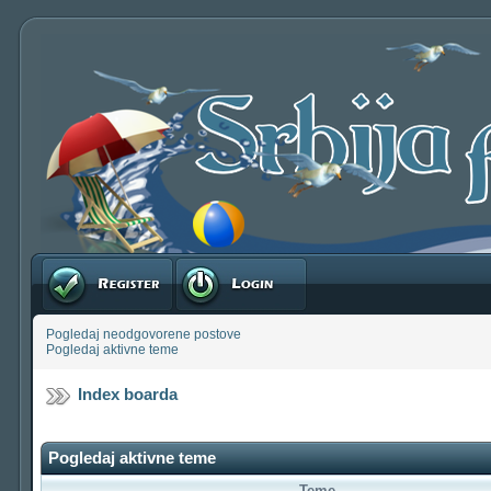
Registruj se
Prijavite se
Pogledaj neodgovorene postove
Pogledaj aktivne teme
Index boarda
Pogledaj aktivne teme
Teme