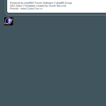
Powered by
phpBB
® Forum Software © phpBB Group
DAJ Glass 2 template created by
Dustin Baccetti
Prevod -
www.CyberCom.rs