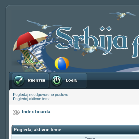
Registruj se
Prijavite se
Pogledaj neodgovorene postove
Pogledaj aktivne teme
Index boarda
Pogledaj aktivne teme
Teme