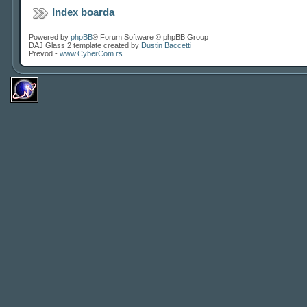
Index boarda
Powered by
phpBB
® Forum Software © phpBB Group
DAJ Glass 2 template created by
Dustin Baccetti
Prevod -
www.CyberCom.rs