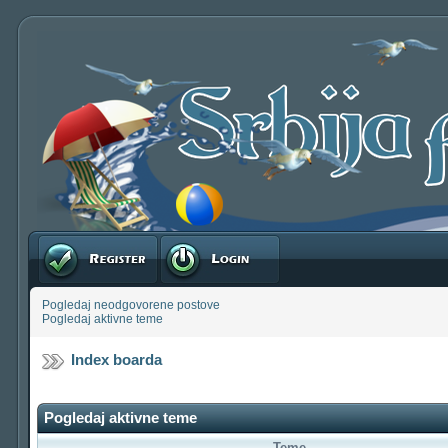
Registruj se
Prijavite se
Pogledaj neodgovorene postove
Pogledaj aktivne teme
Index boarda
Pogledaj aktivne teme
Teme