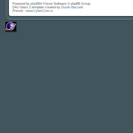
Powered by
phpBB
® Forum Software © phpBB Group
DAJ Glass 2 template created by
Dustin Baccetti
Prevod -
www.CyberCom.rs