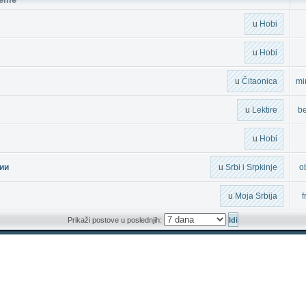
u
Hobi
u
Hobi
u
Čitaonica
mi
u
Lektire
b
u
Hobi
ии
u
Srbi i Srpkinje
o
u
Moja Srbija
f
Prikaži postove u poslednjih: