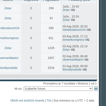
Juče, , 15:44
Zolac
0
299
Zolac
Juče, , 15:24
Zolac
0
33
Zolac
05 Avg 2026, 20:33
ndlessbunch24
0
590
mindlessbunch24
03 Avg 2026, 17:13
erserkcongress
0
811
berserkcongress
02 Avg 2026, 22:14
Zolac
0
1429
Zolac
02 Avg 2026, 06:48
bservantdepict
0
1957
observantdepict
01 Avg 2026, 00:00
riendlyoutside
0
2534
friendlyoutside
Pronađeno je 7 rezultata • Stranica
1
od
1
Idi na:
Obriši sve kolačiće boarda
|
Tim
| Sva vremena su u UTC + 2 sata