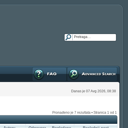
FAQ
Napredna pretraga
Danas je 07 Avg 2026, 08:38
Pronađeno je 7 rezultata • Stranica
1
od
1
Autoru
Odgovora
Pogledano
Poslednji post