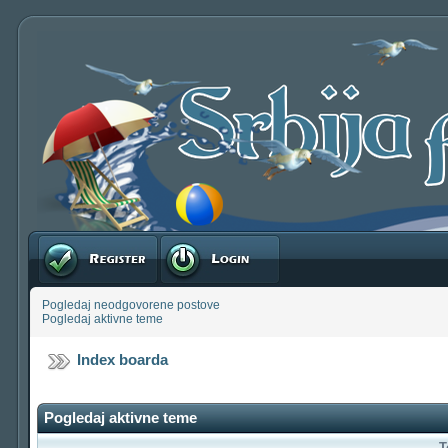
Registruj se
Prijavite se
Pogledaj neodgovorene postove
Pogledaj aktivne teme
Index boarda
Pogledaj aktivne teme
T