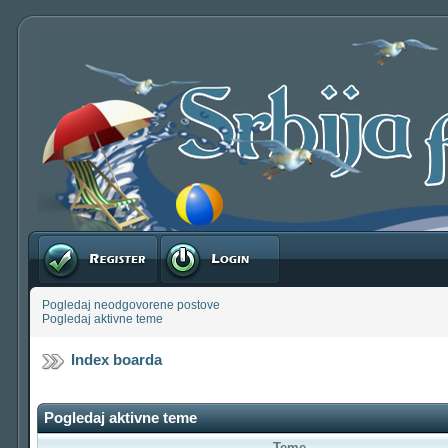
Registruj se
Prijavite se
Pogledaj neodgovorene postove
Pogledaj aktivne teme
Index boarda
Pogledaj aktivne teme
Teme