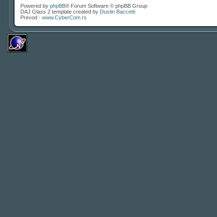
Powered by
phpBB
® Forum Software © phpBB Group
DAJ Glass 2 template created by
Dustin Baccetti
Prevod -
www.CyberCom.rs