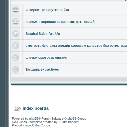
интернет раскрутка сайта
фильмы хорошие серия смотреть онлайн
Setubal Sales Are Up
смотреть фильмы онлайн хорошем качестве без регистрац
фильм смотреть онлайн
Tanzania extractives
Index boarda
Powered by
phpBB
® Forum Software © phpBB Group
DAJ Glass 2 template created by
Dustin Baccetti
Prevod -
www.CyberCom.rs