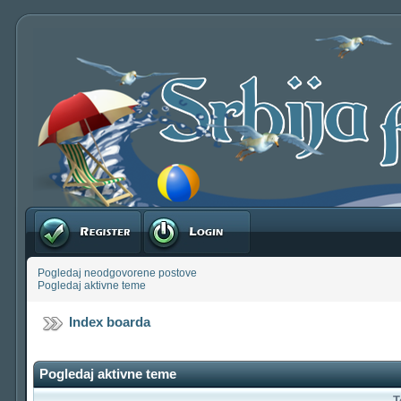
Registruj se
Prijavite se
Pogledaj neodgovorene postove
Pogledaj aktivne teme
Index boarda
Pogledaj aktivne teme
T