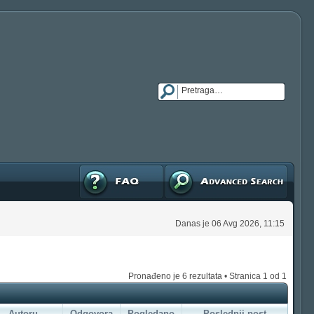
FAQ
Napredna pretraga
Danas je 06 Avg 2026, 11:15
Pronađeno je 6 rezultata • Stranica
1
od
1
Autoru
Odgovora
Pogledano
Poslednji post