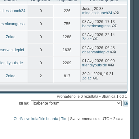
Juče, , 20:33
ndlessbunch24
0
226
mindlessbunch24
03 Avg 2026, 17:13
erserkcongress
0
755
berserkcongress
02 Avg 2026, 22:14
Zolac
0
1288
Zolac
02 Avg 2026, 06:48
bservantdepict
0
1638
observantdepict
01 Avg 2026, 00:00
riendlyoutside
0
2209
friendlyoutside
30 Jul 2026, 19:21
Zolac
2
817
Zolac
Pronađeno je 6 rezultata • Stranica
1
od
1
Idi na:
Obriši sve kolačiće boarda
|
Tim
| Sva vremena su u UTC + 2 sata