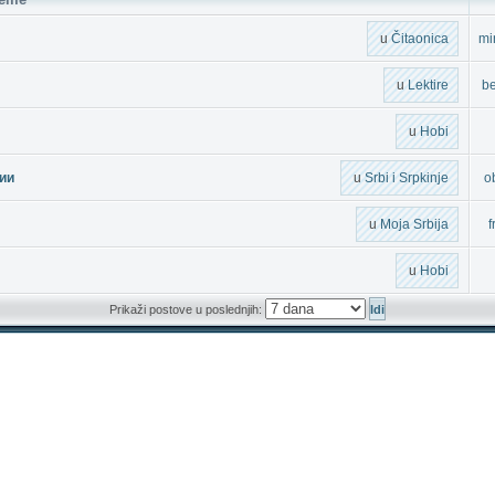
u
Čitaonica
mi
u
Lektire
b
u
Hobi
ии
u
Srbi i Srpkinje
o
u
Moja Srbija
f
u
Hobi
Prikaži postove u poslednjih: