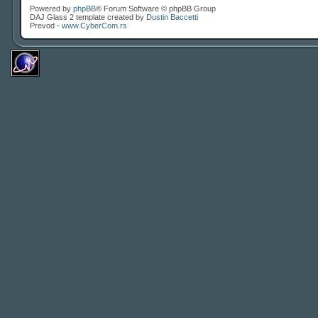
Powered by
phpBB
® Forum Software © phpBB Group
DAJ Glass 2 template created by
Dustin Baccetti
Prevod -
www.CyberCom.rs