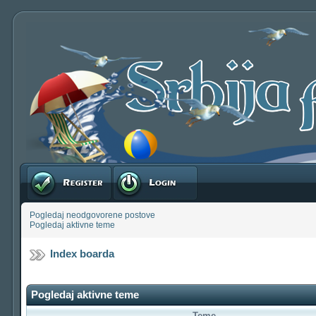
Registruj se
Prijavite se
Pogledaj neodgovorene postove
Pogledaj aktivne teme
Index boarda
Pogledaj aktivne teme
Teme