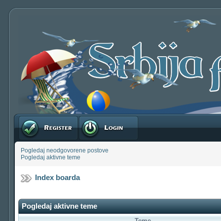
Registruj se
Prijavite se
Pogledaj neodgovorene postove
Pogledaj aktivne teme
Index boarda
Pogledaj aktivne teme
Teme