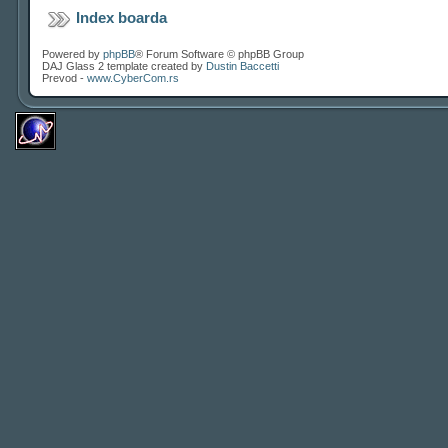
Index boarda
Powered by
phpBB
® Forum Software © phpBB Group
DAJ Glass 2 template created by
Dustin Baccetti
Prevod -
www.CyberCom.rs