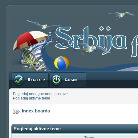
Registruj se
Prijavite se
Pogledaj neodgovorene postove
Pogledaj aktivne teme
Index boarda
Pogledaj aktivne teme
Teme