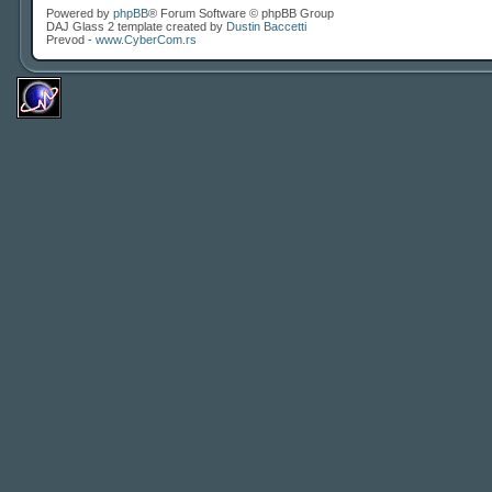
Powered by
phpBB
® Forum Software © phpBB Group
DAJ Glass 2 template created by
Dustin Baccetti
Prevod -
www.CyberCom.rs