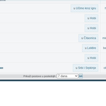
u
Učimo kroz igru
h
u
Hobi
u
Hobi
u
Čitaonica
mi
u
Lektire
b
u
Hobi
ии
u
Srbi i Srpkinje
o
Prikaži postove u poslednjih: