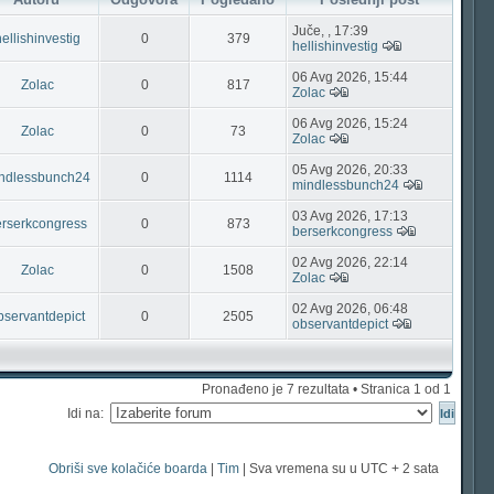
Juče, , 17:39
ellishinvestig
0
379
hellishinvestig
06 Avg 2026, 15:44
Zolac
0
817
Zolac
06 Avg 2026, 15:24
Zolac
0
73
Zolac
05 Avg 2026, 20:33
ndlessbunch24
0
1114
mindlessbunch24
03 Avg 2026, 17:13
erserkcongress
0
873
berserkcongress
02 Avg 2026, 22:14
Zolac
0
1508
Zolac
02 Avg 2026, 06:48
bservantdepict
0
2505
observantdepict
Pronađeno je 7 rezultata • Stranica
1
od
1
Idi na:
Obriši sve kolačiće boarda
|
Tim
| Sva vremena su u UTC + 2 sata