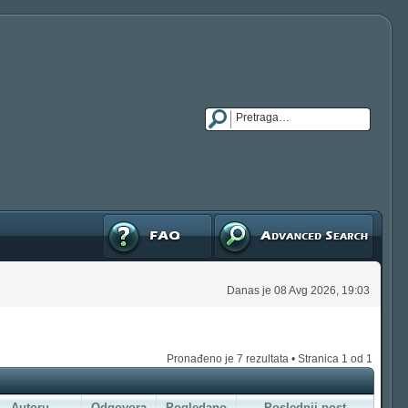
FAQ
Napredna pretraga
Danas je 08 Avg 2026, 19:03
Pronađeno je 7 rezultata • Stranica
1
od
1
Autoru
Odgovora
Pogledano
Poslednji post