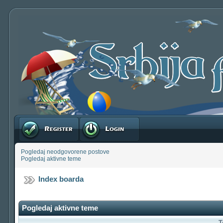
Registruj se
Prijavite se
Pogledaj neodgovorene postove
Pogledaj aktivne teme
Index boarda
Pogledaj aktivne teme
T