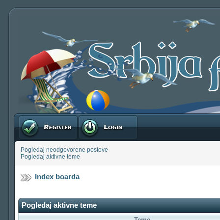
Registruj se
Prijavite se
Pogledaj neodgovorene postove
Pogledaj aktivne teme
Index boarda
Pogledaj aktivne teme
Teme