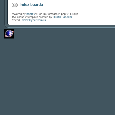
Index boarda
Powered by
phpBB
® Forum Software © phpBB Group
DAJ Glass 2 template created by
Dustin Baccetti
Prevod -
www.CyberCom.rs