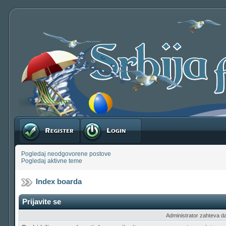
Registruj se
Prijavite se
Pogledaj neodgovorene postove
Pogledaj aktivne teme
Index boarda
Prijavite se
Administrator zahteva da b