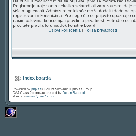
Da bi bili u mogućnosti da se prijavite, prvo se morate registrovat
Registracija traje samo nekoliko sekundi ali vam zauzvrat daje
više mogućnosti. Administrator takođe može dodeliti dodatne op
registrovanim korisnicima. Pre nego što se prijavite upoznajte s
našim uslovima korišćenja i pravilima privatnost. Potrudite se i d
pročitate pravila foruma dok koristite board.
Uslovi korišćenja
|
Polisa privatnosti
Index boarda
Powered by
phpBB
® Forum Software © phpBB Group
DAJ Glass 2 template created by
Dustin Baccetti
Prevod -
www.CyberCom.rs