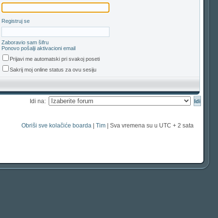
Registruj se
Zaboravio sam šifru
Ponovo pošalji aktivacioni email
Prijavi me automatski pri svakoj poseti
Sakrij moj online status za ovu sesiju
Idi na:
Obriši sve kolačiće boarda
|
Tim
| Sva vremena su u UTC + 2 sata