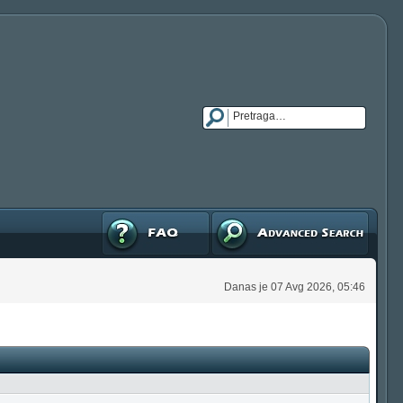
FAQ
Napredna pretraga
Danas je 07 Avg 2026, 05:46