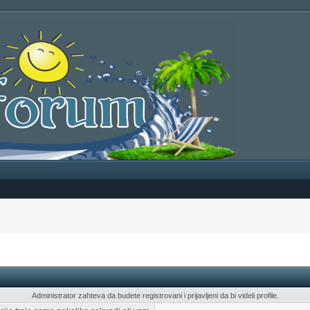
Administrator zahteva da budete registrovani i prijavljeni da bi videli profile.