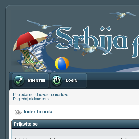
Registruj se
Prijavite se
Pogledaj neodgovorene postove
Pogledaj aktivne teme
Index boarda
Prijavite se