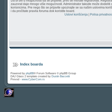
Da bi bili u mogućnosti da se prijavite, prvo se morate registrovati. Regist
zauzvrat daje mnogo više mogućnosti. Administrator takođe može dodeliti 
korisnicima. Pre nego što se prijavite upoznajte se sa našim uslovima korišć
i da pročitate pravila foruma dok koristite board.
Uslovi korišćenja
|
Polisa privatnost
Index boarda
Powered by
phpBB
® Forum Software © phpBB Group
DAJ Glass 2 template created by
Dustin Baccetti
Prevod -
www.CyberCom.rs