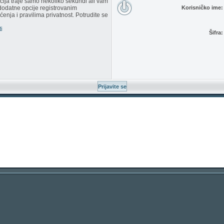
racija traje samo nekoliko sekundi ali vam
dodatne opcije registrovanim
Korisničko ime:
enja i pravilima privatnost. Potrudite se
i
Šifra: