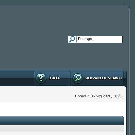
FAQ
Napredna pretraga
Danas je 06 Avg 2026, 10:35