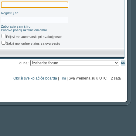
Registruj se
Zaboravio sam šifru
Ponovo pošalji aktivacioni email
Prijavi me automatski pri svakoj poseti
Sakrij moj online status za ovu sesiju
Idi na:
Obriši sve kolačiće boarda
|
Tim
| Sva vremena su u UTC + 2 sata