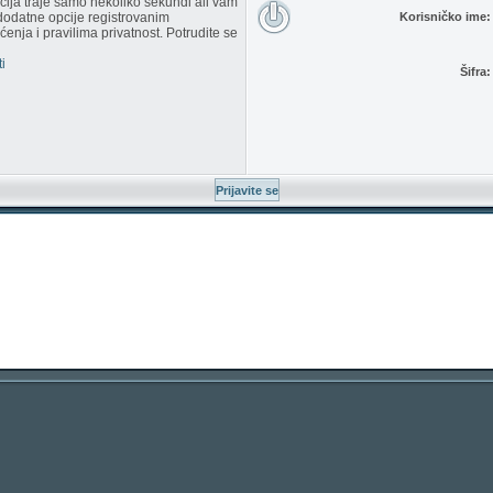
racija traje samo nekoliko sekundi ali vam
dodatne opcije registrovanim
Korisničko ime:
enja i pravilima privatnost. Potrudite se
i
Šifra: