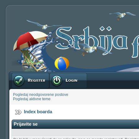
Registruj se
Prijavite se
Pogledaj neodgovorene postove
Pogledaj aktivne teme
Index boarda
Prijavite se