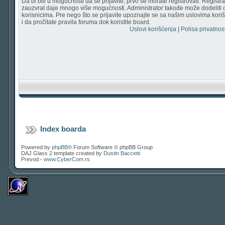
Da bi bili u mogućnosti da se prijavite, prvo se morate registrovati. Regist
zauzvrat daje mnogo više mogućnosti. Administrator takođe može dodeliti 
korisnicima. Pre nego što se prijavite upoznajte se sa našim uslovima korišć
i da pročitate pravila foruma dok koristite board.
Uslovi korišćenja
|
Polisa privatnost
Index boarda
Powered by
phpBB
® Forum Software © phpBB Group
DAJ Glass 2 template created by
Dustin Baccetti
Prevod -
www.CyberCom.rs