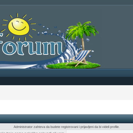
Administrator zahteva da budete registrovani i prijavljeni da bi videli profile.