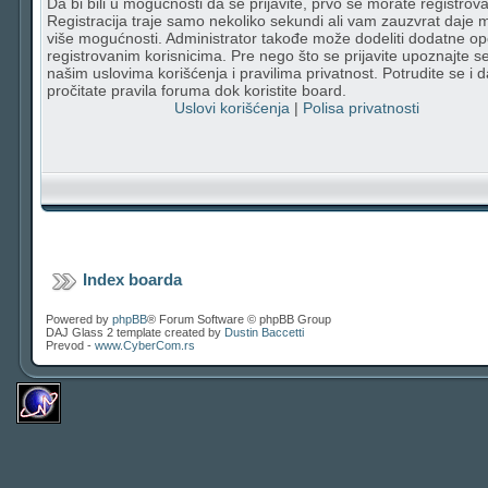
Da bi bili u mogućnosti da se prijavite, prvo se morate registrovat
Registracija traje samo nekoliko sekundi ali vam zauzvrat daje
više mogućnosti. Administrator takođe može dodeliti dodatne op
registrovanim korisnicima. Pre nego što se prijavite upoznajte s
našim uslovima korišćenja i pravilima privatnost. Potrudite se i d
pročitate pravila foruma dok koristite board.
Uslovi korišćenja
|
Polisa privatnosti
Index boarda
Powered by
phpBB
® Forum Software © phpBB Group
DAJ Glass 2 template created by
Dustin Baccetti
Prevod -
www.CyberCom.rs