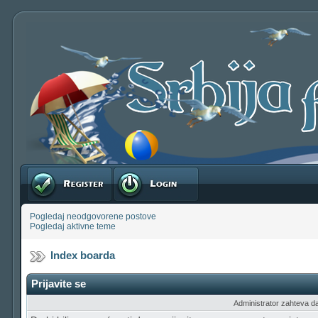
Registruj se
Prijavite se
Pogledaj neodgovorene postove
Pogledaj aktivne teme
Index boarda
Prijavite se
Administrator zahteva da b