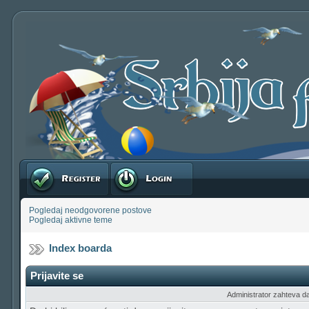
Registruj se
Prijavite se
Pogledaj neodgovorene postove
Pogledaj aktivne teme
Index boarda
Prijavite se
Administrator zahteva da b