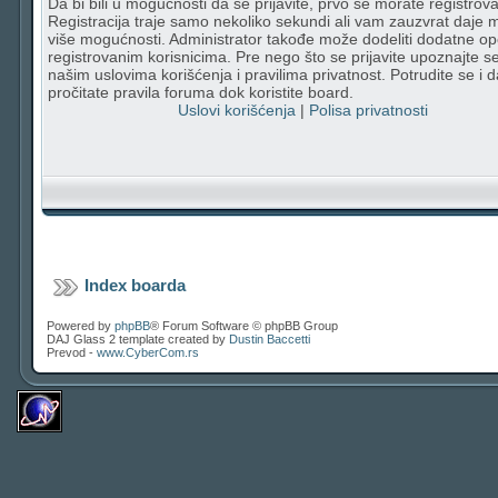
Da bi bili u mogućnosti da se prijavite, prvo se morate registrovat
Registracija traje samo nekoliko sekundi ali vam zauzvrat daje
više mogućnosti. Administrator takođe može dodeliti dodatne op
registrovanim korisnicima. Pre nego što se prijavite upoznajte s
našim uslovima korišćenja i pravilima privatnost. Potrudite se i d
pročitate pravila foruma dok koristite board.
Uslovi korišćenja
|
Polisa privatnosti
Index boarda
Powered by
phpBB
® Forum Software © phpBB Group
DAJ Glass 2 template created by
Dustin Baccetti
Prevod -
www.CyberCom.rs