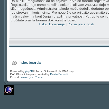
Da bi bili u mogućnosti da se prijavite, prvo se morate registrovat
Registracija traje samo nekoliko sekundi ali vam zauzvrat daje
više mogućnosti. Administrator takođe može dodeliti dodatne op
registrovanim korisnicima. Pre nego što se prijavite upoznajte s
našim uslovima korišćenja i pravilima privatnost. Potrudite se i d
pročitate pravila foruma dok koristite board.
Uslovi korišćenja
|
Polisa privatnosti
Index boarda
Powered by
phpBB
® Forum Software © phpBB Group
DAJ Glass 2 template created by
Dustin Baccetti
Prevod -
www.CyberCom.rs