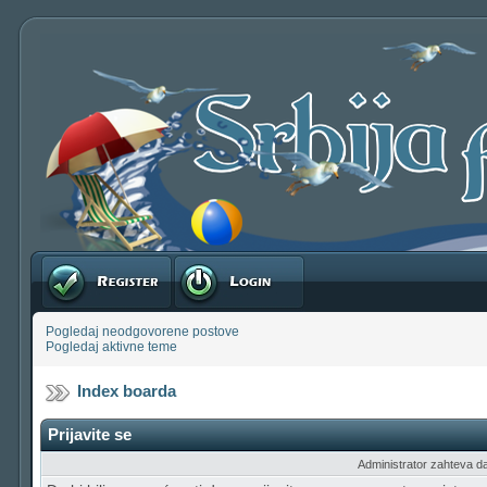
Registruj se
Prijavite se
Pogledaj neodgovorene postove
Pogledaj aktivne teme
Index boarda
Prijavite se
Administrator zahteva da b