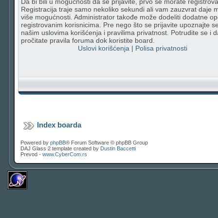
Da bi bili u mogućnosti da se prijavite, prvo se morate registrovat
Registracija traje samo nekoliko sekundi ali vam zauzvrat daje
više mogućnosti. Administrator takođe može dodeliti dodatne op
registrovanim korisnicima. Pre nego što se prijavite upoznajte s
našim uslovima korišćenja i pravilima privatnost. Potrudite se i d
pročitate pravila foruma dok koristite board.
Uslovi korišćenja
|
Polisa privatnosti
Index boarda
Powered by
phpBB
® Forum Software © phpBB Group
DAJ Glass 2 template created by
Dustin Baccetti
Prevod -
www.CyberCom.rs