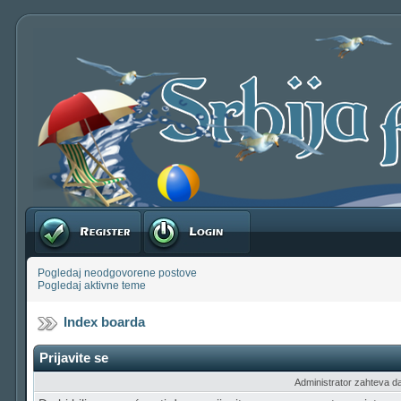
Registruj se
Prijavite se
Pogledaj neodgovorene postove
Pogledaj aktivne teme
Index boarda
Prijavite se
Administrator zahteva da b