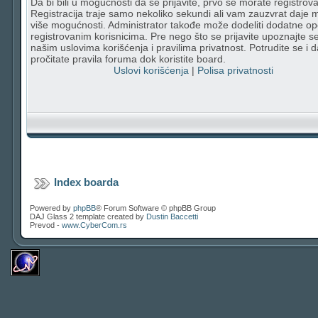
Da bi bili u mogućnosti da se prijavite, prvo se morate registrovat
Registracija traje samo nekoliko sekundi ali vam zauzvrat daje
više mogućnosti. Administrator takođe može dodeliti dodatne op
registrovanim korisnicima. Pre nego što se prijavite upoznajte s
našim uslovima korišćenja i pravilima privatnost. Potrudite se i d
pročitate pravila foruma dok koristite board.
Uslovi korišćenja
|
Polisa privatnosti
Index boarda
Powered by
phpBB
® Forum Software © phpBB Group
DAJ Glass 2 template created by
Dustin Baccetti
Prevod -
www.CyberCom.rs