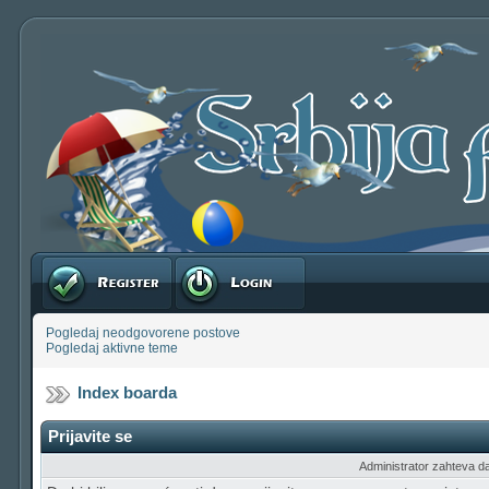
Registruj se
Prijavite se
Pogledaj neodgovorene postove
Pogledaj aktivne teme
Index boarda
Prijavite se
Administrator zahteva da b