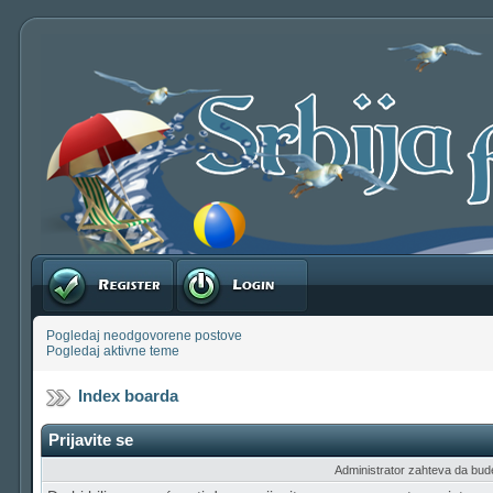
Registruj se
Prijavite se
Pogledaj neodgovorene postove
Pogledaj aktivne teme
Index boarda
Prijavite se
Administrator zahteva da budete