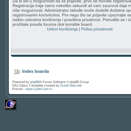
Da bi bili u mogućnosti da se prijavite, prvo se morate registrovat
Registracija traje samo nekoliko sekundi ali vam zauzvrat daje
više mogućnosti. Administrator takođe može dodeliti dodatne op
registrovanim korisnicima. Pre nego što se prijavite upoznajte s
našim uslovima korišćenja i pravilima privatnost. Potrudite se i d
pročitate pravila foruma dok koristite board.
Uslovi korišćenja
|
Polisa privatnosti
Index boarda
Powered by
phpBB
® Forum Software © phpBB Group
DAJ Glass 2 template created by
Dustin Baccetti
Prevod -
www.CyberCom.rs