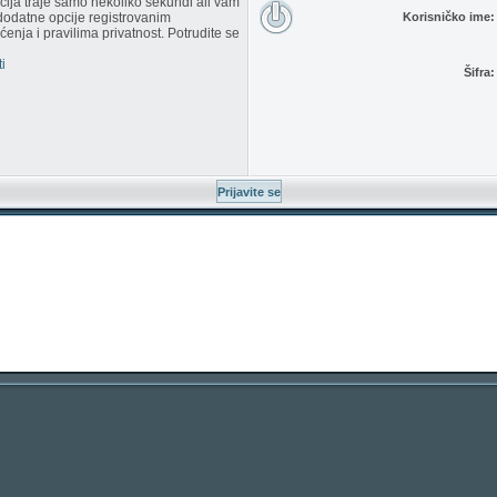
racija traje samo nekoliko sekundi ali vam
dodatne opcije registrovanim
Korisničko ime:
enja i pravilima privatnost. Potrudite se
i
Šifra: