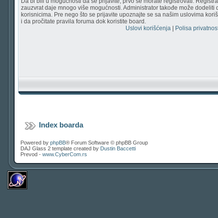
Da bi bili u mogućnosti da se prijavite, prvo se morate registrovati. Regist
zauzvrat daje mnogo više mogućnosti. Administrator takođe može dodeliti 
korisnicima. Pre nego što se prijavite upoznajte se sa našim uslovima korišć
i da pročitate pravila foruma dok koristite board.
Uslovi korišćenja
|
Polisa privatnost
Index boarda
Powered by
phpBB
® Forum Software © phpBB Group
DAJ Glass 2 template created by
Dustin Baccetti
Prevod -
www.CyberCom.rs