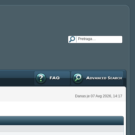
FAQ
Napredna pretraga
Danas je 07 Avg 2026, 14:17