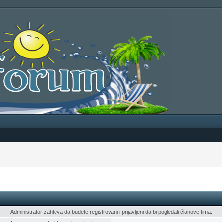
Administrator zahteva da budete registrovani i prijavljeni da bi pogledali članove tima.