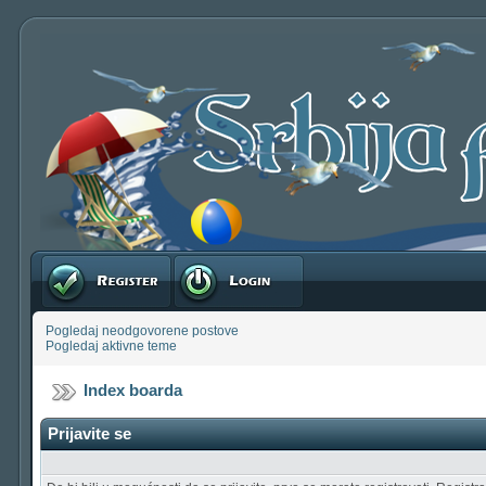
Registruj se
Prijavite se
Pogledaj neodgovorene postove
Pogledaj aktivne teme
Index boarda
Prijavite se