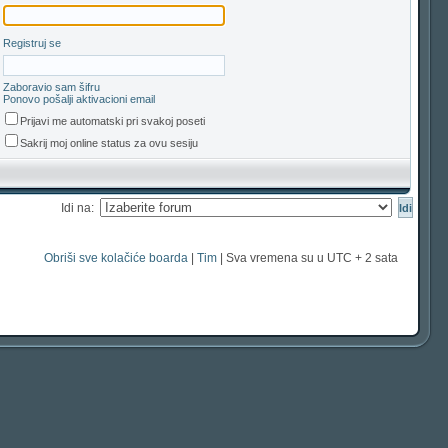
Registruj se
Zaboravio sam šifru
Ponovo pošalji aktivacioni email
Prijavi me automatski pri svakoj poseti
Sakrij moj online status za ovu sesiju
Idi na:
Obriši sve kolačiće boarda
|
Tim
| Sva vremena su u UTC + 2 sata