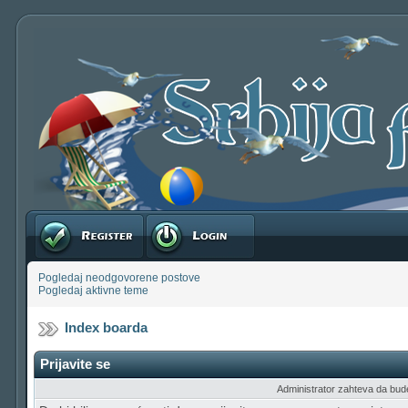
Registruj se
Prijavite se
Pogledaj neodgovorene postove
Pogledaj aktivne teme
Index boarda
Prijavite se
Administrator zahteva da budete