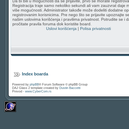
Da bi bili u mogućnosti da se prijavite, prvo se morate registrovat
Registracija traje samo nekoliko sekundi ali vam zauzvrat daje
više mogućnosti. Administrator takođe može dodeliti dodatne op
registrovanim korisnicima. Pre nego što se prijavite upoznajte s
našim uslovima korišćenja i pravilima privatnost. Potrudite se i d
pročitate pravila foruma dok koristite board.
Uslovi korišćenja
|
Polisa privatnosti
Index boarda
Powered by
phpBB
® Forum Software © phpBB Group
DAJ Glass 2 template created by
Dustin Baccetti
Prevod -
www.CyberCom.rs