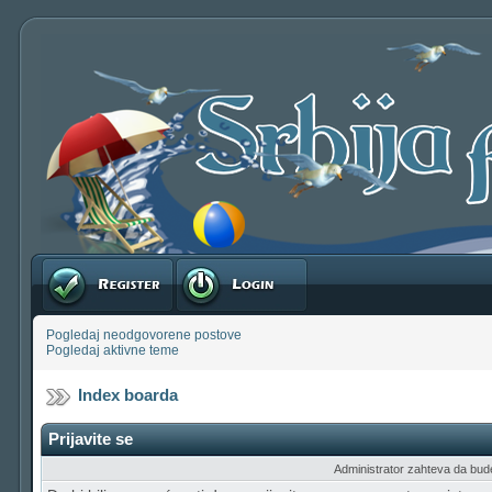
Registruj se
Prijavite se
Pogledaj neodgovorene postove
Pogledaj aktivne teme
Index boarda
Prijavite se
Administrator zahteva da budete