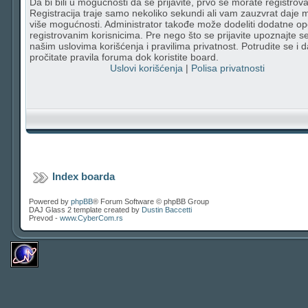
Da bi bili u mogućnosti da se prijavite, prvo se morate registrovat
Registracija traje samo nekoliko sekundi ali vam zauzvrat daje
više mogućnosti. Administrator takođe može dodeliti dodatne op
registrovanim korisnicima. Pre nego što se prijavite upoznajte s
našim uslovima korišćenja i pravilima privatnost. Potrudite se i d
pročitate pravila foruma dok koristite board.
Uslovi korišćenja
|
Polisa privatnosti
Index boarda
Powered by
phpBB
® Forum Software © phpBB Group
DAJ Glass 2 template created by
Dustin Baccetti
Prevod -
www.CyberCom.rs