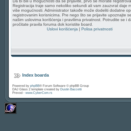
Da bi bili u mogućnosti da se prijavite, prvo se morate registrovat
Registracija traje samo nekoliko sekundi ali vam zauzvrat daje
više mogućnosti. Administrator takođe može dodeliti dodatne op
registrovanim korisnicima. Pre nego što se prijavite upoznajte s
našim uslovima korišćenja i pravilima privatnost. Potrudite se i d
pročitate pravila foruma dok koristite board.
Uslovi korišćenja
|
Polisa privatnosti
Index boarda
Powered by
phpBB
® Forum Software © phpBB Group
DAJ Glass 2 template created by
Dustin Baccetti
Prevod -
www.CyberCom.rs