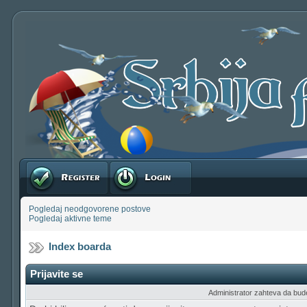
Registruj se
Prijavite se
Pogledaj neodgovorene postove
Pogledaj aktivne teme
Index boarda
Prijavite se
Administrator zahteva da budete