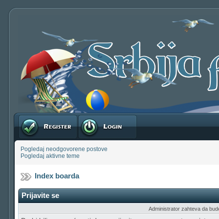
Registruj se
Prijavite se
Pogledaj neodgovorene postove
Pogledaj aktivne teme
Index boarda
Prijavite se
Administrator zahteva da budete