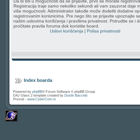
Da bi bili u mogućnosti da se prijavite, prvo se morate registrovat
Registracija traje samo nekoliko sekundi ali vam zauzvrat daje
više mogućnosti. Administrator takođe može dodeliti dodatne op
registrovanim korisnicima. Pre nego što se prijavite upoznajte s
našim uslovima korišćenja i pravilima privatnost. Potrudite se i d
pročitate pravila foruma dok koristite board.
Uslovi korišćenja
|
Polisa privatnosti
Index boarda
Powered by
phpBB
® Forum Software © phpBB Group
DAJ Glass 2 template created by
Dustin Baccetti
Prevod -
www.CyberCom.rs