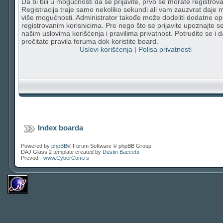
Da bi bili u mogućnosti da se prijavite, prvo se morate registrovat
Registracija traje samo nekoliko sekundi ali vam zauzvrat daje
više mogućnosti. Administrator takođe može dodeliti dodatne op
registrovanim korisnicima. Pre nego što se prijavite upoznajte s
našim uslovima korišćenja i pravilima privatnost. Potrudite se i d
pročitate pravila foruma dok koristite board.
Uslovi korišćenja
|
Polisa privatnosti
Index boarda
Powered by
phpBB
® Forum Software © phpBB Group
DAJ Glass 2 template created by
Dustin Baccetti
Prevod -
www.CyberCom.rs