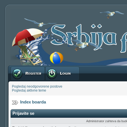
Registruj se
Prijavite se
Pogledaj neodgovorene postove
Pogledaj aktivne teme
Index boarda
Prijavite se
Administrator zahteva da budete