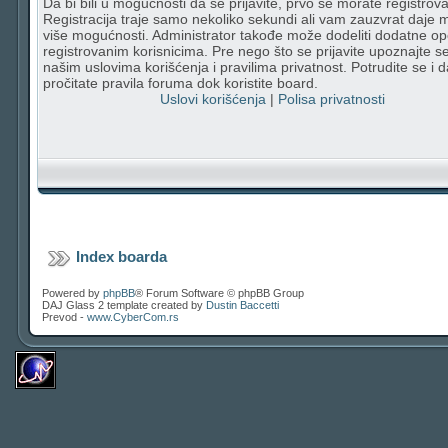
Da bi bili u mogućnosti da se prijavite, prvo se morate registrovat
Registracija traje samo nekoliko sekundi ali vam zauzvrat daje
više mogućnosti. Administrator takođe može dodeliti dodatne op
registrovanim korisnicima. Pre nego što se prijavite upoznajte s
našim uslovima korišćenja i pravilima privatnost. Potrudite se i d
pročitate pravila foruma dok koristite board.
Uslovi korišćenja
|
Polisa privatnosti
Index boarda
Powered by
phpBB
® Forum Software © phpBB Group
DAJ Glass 2 template created by
Dustin Baccetti
Prevod -
www.CyberCom.rs