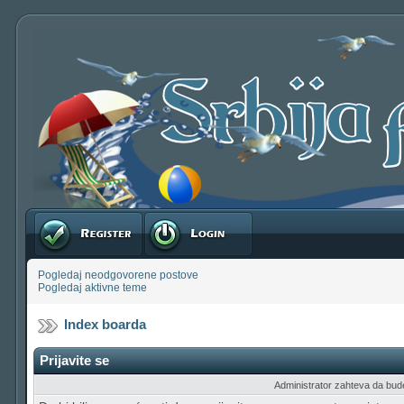
Registruj se
Prijavite se
Pogledaj neodgovorene postove
Pogledaj aktivne teme
Index boarda
Prijavite se
Administrator zahteva da budete