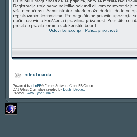
Da bi bili u mogućnosti da se prijavite, prvo se morate registrovat
Registracija traje samo nekoliko sekundi ali vam zauzvrat daje
više mogućnosti. Administrator takođe može dodeliti dodatne op
registrovanim korisnicima. Pre nego što se prijavite upoznajte s
našim uslovima korišćenja i pravilima privatnost. Potrudite se i d
pročitate pravila foruma dok koristite board.
Uslovi korišćenja
|
Polisa privatnosti
Index boarda
Powered by
phpBB
® Forum Software © phpBB Group
DAJ Glass 2 template created by
Dustin Baccetti
Prevod -
www.CyberCom.rs