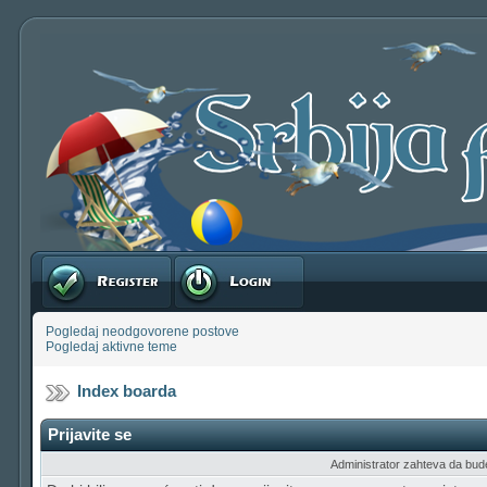
Registruj se
Prijavite se
Pogledaj neodgovorene postove
Pogledaj aktivne teme
Index boarda
Prijavite se
Administrator zahteva da budete