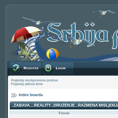
Registruj se
Prijavite se
Pogledaj neodgovorene postove
Pogledaj aktivne teme
Index boarda
..ZABAVA....REALITY...DRUZENJE...RAZMENA MISLjENJA
Forum