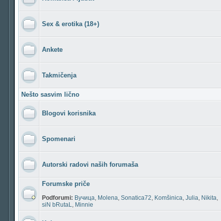
Sex & erotika (18+)
Ankete
Takmičenja
Nešto sasvim lično
Blogovi korisnika
Spomenari
Autorski radovi naših forumaša
Forumske priče
Podforumi:
Вучица
,
Molena
,
Sonatica72
,
Komšinica
,
Julia
,
Nikita
,
siN bRutaL
,
Minnie