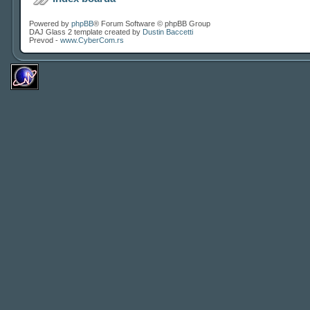
Powered by
phpBB
® Forum Software © phpBB Group
DAJ Glass 2 template created by
Dustin Baccetti
Prevod -
www.CyberCom.rs