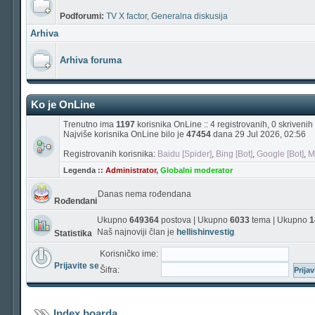
Podforumi:
TV X factor
,
Generalna diskusija
Arhiva
Arhiva foruma
Ko je OnLine
Trenutno ima
1197
korisnika OnLine :: 4 registrovanih, 0 skriveni
Najviše korisnika OnLine bilo je
47454
dana 29 Jul 2026, 02:56
Registrovanih korisnika:
Baidu [Spider]
,
Bing [Bot]
,
Google [Bot]
,
M
Legenda ::
Administrator
,
Globalni moderator
Danas nema rođendana
Rođendani
Ukupno
649364
postova | Ukupno
6033
tema | Ukupno
1
Naš najnoviji član je
hellishinvestig
Statistika
Korisničko ime:
Prijavite se
Šifra:
Index boarda