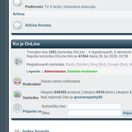
Podforumi:
TV X factor
,
Generalna diskusija
Arhiva
Arhiva foruma
Ko je OnLine
Trenutno ima
1051
korisnika OnLine :: 4 registrovanih, 0 skriveni
Najviše korisnika OnLine bilo je
47454
dana 29 Jul 2026, 02:56
Registrovanih korisnika:
Baidu [Spider]
,
Bing [Bot]
,
Google [Bot]
,
M
Legenda ::
Administrator
,
Globalni moderator
Danas nema rođendana
Rođendani
Ukupno
649365
postova | Ukupno
6034
tema | Ukupno
1
Naš najnoviji član je
greenempathy85
Statistika
Korisničko ime:
Prijavite se
Šifra:
Index boarda