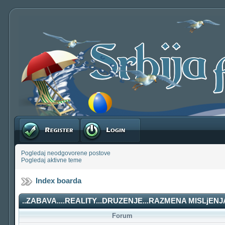
Registruj se
Prijavite se
Pogledaj neodgovorene postove
Pogledaj aktivne teme
Index boarda
..ZABAVA....REALITY...DRUZENJE...RAZMENA MISLjENJA
Forum