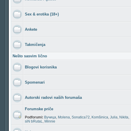
Sex & erotika (18+)
Ankete
Takmičenja
Nešto sasvim lično
Blogovi korisnika
Spomenari
Autorski radovi naših forumaša
Forumske priče
Podforumi:
Вучица
,
Molena
,
Sonatica72
,
Komšinica
,
Julia
,
Nikita
,
siN bRutaL
,
Minnie