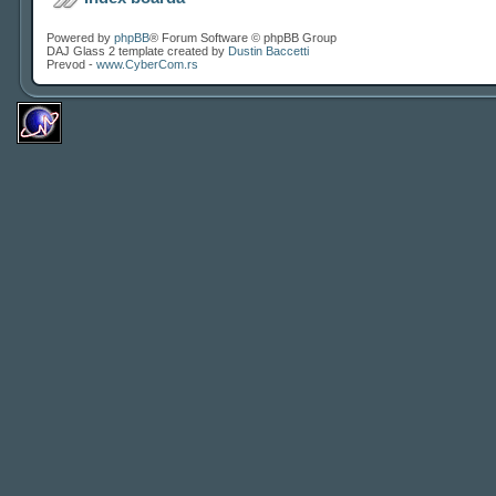
Powered by
phpBB
® Forum Software © phpBB Group
DAJ Glass 2 template created by
Dustin Baccetti
Prevod -
www.CyberCom.rs