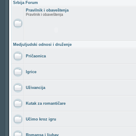
Srbija Forum
Pravilnik i obaveštenja
Pravilnik i obaveštenja
Medjuljudski odnosi i druženje
Pričaonica
Igrice
Uživancija
Kutak za romantičare
Učimo kroz igru
Romansa i ljubav