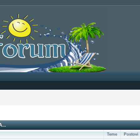
...
Teme
Postovi