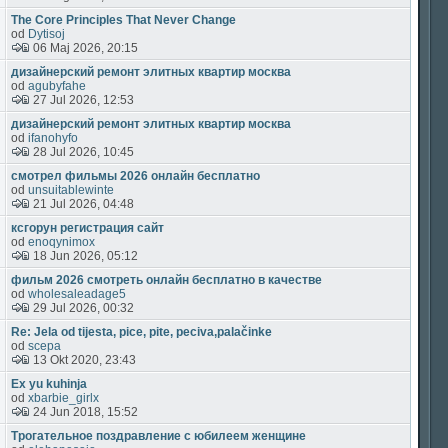
The Core Principles That Never Change
od
Dytisoj
06 Maj 2026, 20:15
дизайнерский ремонт элитных квартир москва
od
agubyfahe
27 Jul 2026, 12:53
дизайнерский ремонт элитных квартир москва
od
ifanohyfo
28 Jul 2026, 10:45
смотрел фильмы 2026 онлайн бесплатно
od
unsuitablewinte
21 Jul 2026, 04:48
ксгорун регистрация сайт
od
enoqynimox
18 Jun 2026, 05:12
фильм 2026 смотреть онлайн бесплатно в качестве
od
wholesaleadage5
29 Jul 2026, 00:32
Re: Jela od tijesta, pice, pite, peciva,palačinke
od
scepa
13 Okt 2020, 23:43
Ex yu kuhinja
od
xbarbie_girlx
24 Jun 2018, 15:52
Трогательное поздравление с юбилеем женщине