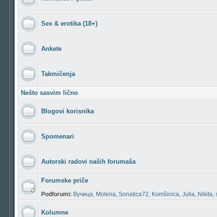
Sex & erotika (18+)
Ankete
Takmičenja
Nešto sasvim lično
Blogovi korisnika
Spomenari
Autorski radovi naših forumaša
Forumske priče
Podforumi:
Вучица
,
Molena
,
Sonatica72
,
Komšinica
,
Julia
,
Nikita
,
Kolumne