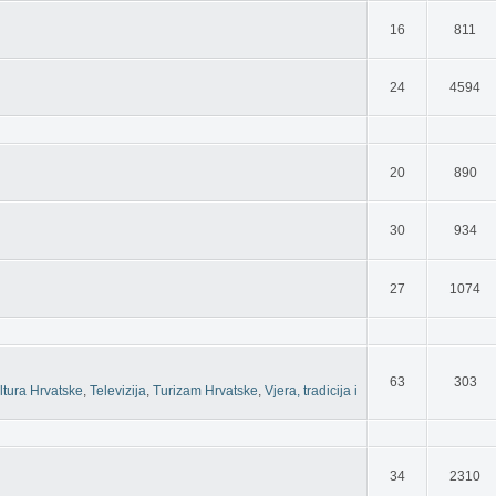
16
811
24
4594
20
890
30
934
27
1074
63
303
ltura Hrvatske
,
Televizija
,
Turizam Hrvatske
,
Vjera, tradicija i
34
2310