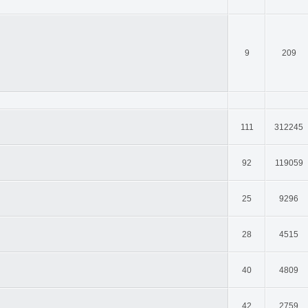
9
209
111
312245
92
119059
25
9296
28
4515
40
4809
42
2759