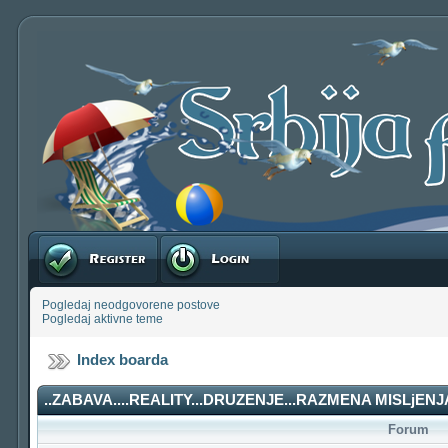
Registruj se
Prijavite se
Pogledaj neodgovorene postove
Pogledaj aktivne teme
Index boarda
..ZABAVA....REALITY...DRUZENJE...RAZMENA MISLjENJA
Forum