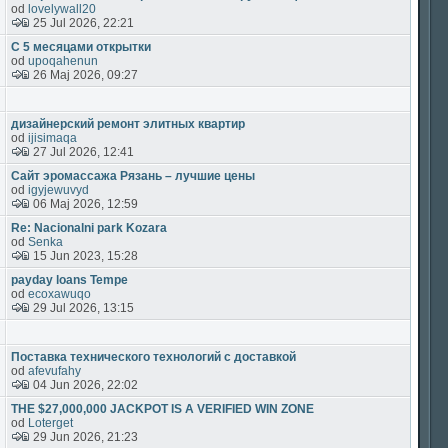
od
lovelywall20
25 Jul 2026, 22:21
С 5 месяцами открытки
od
upoqahenun
26 Maj 2026, 09:27
дизайнерский ремонт элитных квартир
od
ijisimaqa
27 Jul 2026, 12:41
Сайт эромассажа Рязань – лучшие цены
od
igyjewuvyd
06 Maj 2026, 12:59
Re: Nacionalni park Kozara
od
Senka
15 Jun 2023, 15:28
payday loans Tempe
od
ecoxawuqo
29 Jul 2026, 13:15
Поставка технического технологий с доставкой
od
afevufahy
04 Jun 2026, 22:02
THE $27,000,000 JACKPOT IS A VERIFIED WIN ZONE
od
Loterget
29 Jun 2026, 21:23