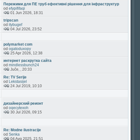
Пережими для ПЕ труб ефективні рішення для інфраструктур
od
efypififaqi
01 Jun 2026, 18:31
tripscan
od
itybugef
04 Jul 2026, 23:52
polymarket com
od
ogatoduxopy
25 Apr 2026, 12:38
интернет раскрутка сайта
od
mindlessbunch24
Juče, , 20:33
Re: TV Serije
od
Lekstasijel
24 Jul 2019, 10:10
дизайнерский реионт
od
oqecytexoh
30 Jul 2026, 09:15
Re: Modne ilustracije
od
Senka
04 Avg 2025, 21:51