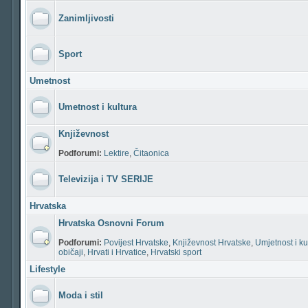
Zanimljivosti
Sport
Umetnost
Umetnost i kultura
Književnost
Podforumi:
Lektire
,
Čitaonica
Televizija i TV SERIJE
Hrvatska
Hrvatska Osnovni Forum
Podforumi:
Povijest Hrvatske
,
Književnost Hrvatske
,
Umjetnost i ku
običaji
,
Hrvati i Hrvatice
,
Hrvatski sport
Lifestyle
Moda i stil