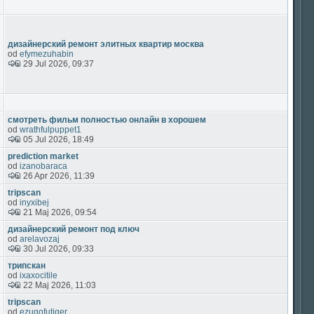
дизайнерский ремонт элитных квартир москва
od
efymezuhabin
29 Jul 2026, 09:37
смотреть фильм полностью онлайн в хорошем
od
wrathfulpuppet1
05 Jul 2026, 18:49
prediction market
od
izanobaraca
26 Apr 2026, 11:39
tripscan
od
inyxibej
21 Maj 2026, 09:54
дизайнерский ремонт под ключ
od
arelavozaj
30 Jul 2026, 09:33
трипскан
od
ixaxocitile
22 Maj 2026, 11:03
tripscan
od
ezugofutiqer