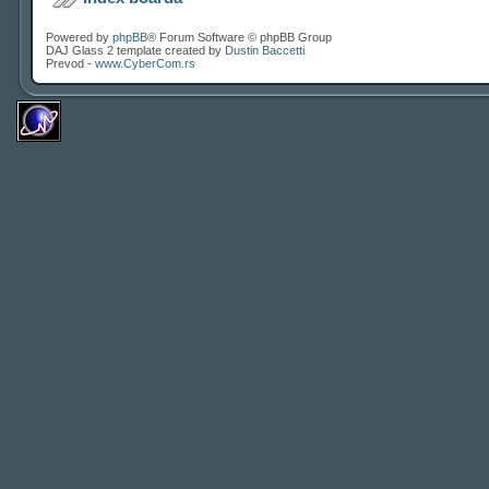
Powered by
phpBB
® Forum Software © phpBB Group
DAJ Glass 2 template created by
Dustin Baccetti
Prevod -
www.CyberCom.rs