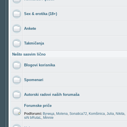
Sex & erotika (18+)
Ankete
Takmičenja
Nešto sasvim lično
Blogovi korisnika
Spomenari
Autorski radovi naših forumaša
Forumske priče
Podforumi:
Вучица
,
Molena
,
Sonatica72
,
Komšinica
,
Julia
,
Nikita
,
siN bRutaL
,
Minnie