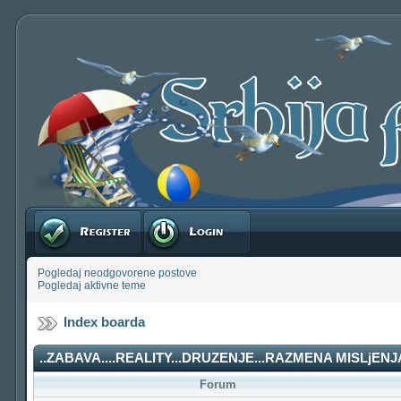
Registruj se
Prijavite se
Pogledaj neodgovorene postove
Pogledaj aktivne teme
Index boarda
..ZABAVA....REALITY...DRUZENJE...RAZMENA MISLjENJA
Forum