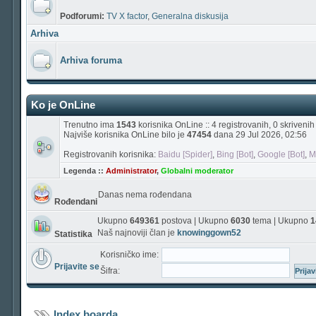
Podforumi:
TV X factor
,
Generalna diskusija
Arhiva
Arhiva foruma
Ko je OnLine
Trenutno ima
1543
korisnika OnLine :: 4 registrovanih, 0 skriveni
Najviše korisnika OnLine bilo je
47454
dana 29 Jul 2026, 02:56
Registrovanih korisnika:
Baidu [Spider]
,
Bing [Bot]
,
Google [Bot]
,
M
Legenda ::
Administrator
,
Globalni moderator
Danas nema rođendana
Rođendani
Ukupno
649361
postova | Ukupno
6030
tema | Ukupno
1
Naš najnoviji član je
knowinggown52
Statistika
Korisničko ime:
Prijavite se
Šifra:
Index boarda