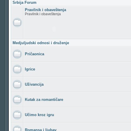
Srbija Forum
Pravilnik i obaveštenja
Pravilnik i obaveštenja
Medjuljudski odnosi i druženje
Pričaonica
Igrice
Uživancija
Kutak za romantičare
Učimo kroz igru
Romansa i ljubav