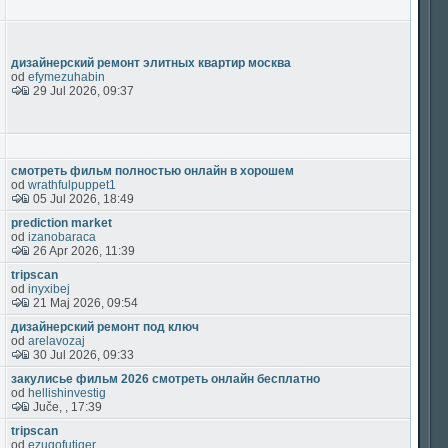
дизайнерский ремонт элитных квартир москва
od
efymezuhabin
29 Jul 2026, 09:37
смотреть фильм полностью онлайн в хорошем
od
wrathfulpuppet1
05 Jul 2026, 18:49
prediction market
od
izanobaraca
26 Apr 2026, 11:39
tripscan
od
inyxibej
21 Maj 2026, 09:54
дизайнерский ремонт под ключ
od
arelavozaj
30 Jul 2026, 09:33
закулисье фильм 2026 смотреть онлайн бесплатно
od
hellishinvestig
Juče, , 17:39
tripscan
od
ezugofutiqer