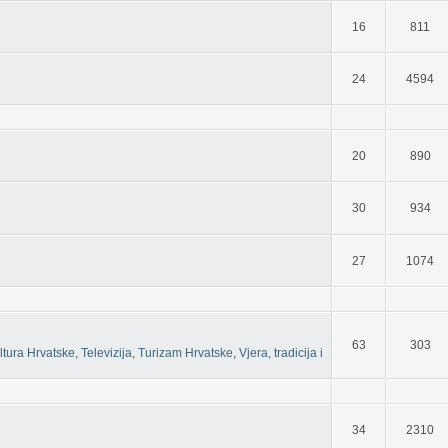
16
811
24
4594
20
890
30
934
27
1074
63
303
ltura Hrvatske
,
Televizija
,
Turizam Hrvatske
,
Vjera, tradicija i
34
2310