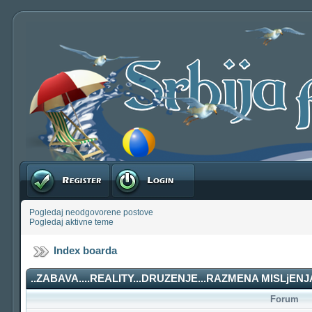
Registruj se
Prijavite se
Pogledaj neodgovorene postove
Pogledaj aktivne teme
Index boarda
..ZABAVA....REALITY...DRUZENJE...RAZMENA MISLjENJA
Forum