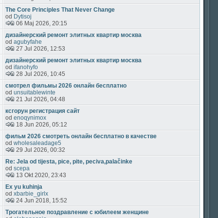
The Core Principles That Never Change
od
Dytisoj
06 Maj 2026, 20:15
дизайнерский ремонт элитных квартир москва
od
agubyfahe
27 Jul 2026, 12:53
дизайнерский ремонт элитных квартир москва
od
ifanohyfo
28 Jul 2026, 10:45
смотрел фильмы 2026 онлайн бесплатно
od
unsuitablewinte
21 Jul 2026, 04:48
ксгорун регистрация сайт
od
enoqynimox
18 Jun 2026, 05:12
фильм 2026 смотреть онлайн бесплатно в качестве
od
wholesaleadage5
29 Jul 2026, 00:32
Re: Jela od tijesta, pice, pite, peciva,palačinke
od
scepa
13 Okt 2020, 23:43
Ex yu kuhinja
od
xbarbie_girlx
24 Jun 2018, 15:52
Трогательное поздравление с юбилеем женщине