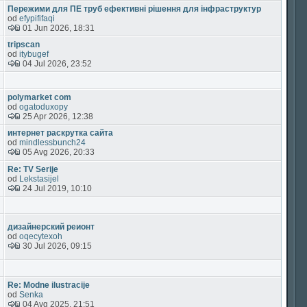
Пережими для ПЕ труб ефективні рішення для інфраструктур
od
efypififaqi
01 Jun 2026, 18:31
tripscan
od
itybugef
04 Jul 2026, 23:52
polymarket com
od
ogatoduxopy
25 Apr 2026, 12:38
интернет раскрутка сайта
od
mindlessbunch24
05 Avg 2026, 20:33
Re: TV Serije
od
Lekstasijel
24 Jul 2019, 10:10
дизайнерский реионт
od
oqecytexoh
30 Jul 2026, 09:15
Re: Modne ilustracije
od
Senka
04 Avg 2025, 21:51