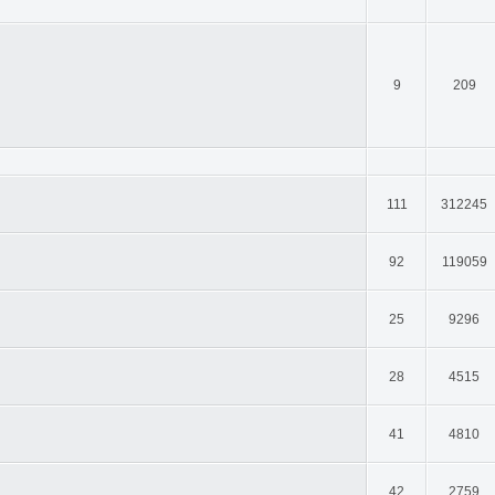
9
209
111
312245
92
119059
25
9296
28
4515
41
4810
42
2759