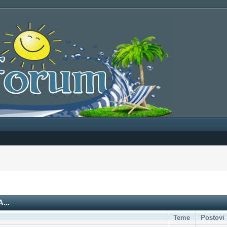
...
Teme
Postovi