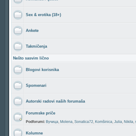
Sex & erotika (18+)
Ankete
Takmičenja
Nešto sasvim lično
Blogovi korisnika
Spomenari
Autorski radovi naših forumaša
Forumske priče
Podforumi:
Вучица
,
Molena
,
Sonatica72
,
Komšinica
,
Julia
,
Nikita
,
Kolumne