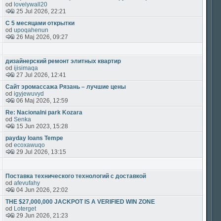
od
lovelywall20
25 Jul 2026, 22:21
С 5 месяцами открытки
od
upoqahenun
26 Maj 2026, 09:27
дизайнерский ремонт элитных квартир
od
ijisimaqa
27 Jul 2026, 12:41
Сайт эромассажа Рязань – лучшие цены
od
igyjewuvyd
06 Maj 2026, 12:59
Re: Nacionalni park Kozara
od
Senka
15 Jun 2023, 15:28
payday loans Tempe
od
ecoxawuqo
29 Jul 2026, 13:15
Поставка технического технологий с доставкой
od
afevufahy
04 Jun 2026, 22:02
THE $27,000,000 JACKPOT IS A VERIFIED WIN ZONE
od
Loterget
29 Jun 2026, 21:23