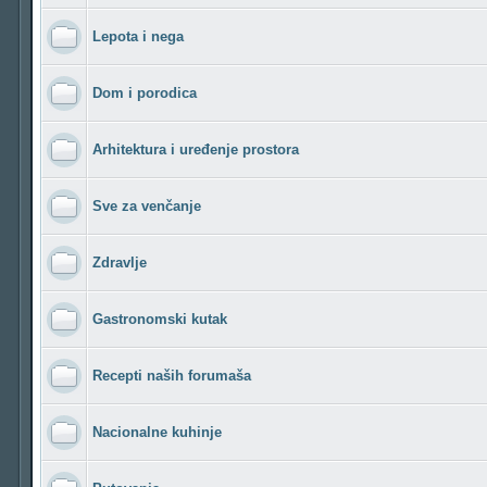
Lepota i nega
Dom i porodica
Arhitektura i uređenje prostora
Sve za venčanje
Zdravlje
Gastronomski kutak
Recepti naših forumaša
Nacionalne kuhinje