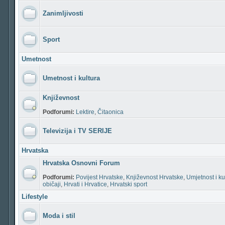
Zanimljivosti
Sport
Umetnost
Umetnost i kultura
Književnost
Podforumi:
Lektire
,
Čitaonica
Televizija i TV SERIJE
Hrvatska
Hrvatska Osnovni Forum
Podforumi:
Povijest Hrvatske
,
Književnost Hrvatske
,
Umjetnost i ku
običaji
,
Hrvati i Hrvatice
,
Hrvatski sport
Lifestyle
Moda i stil