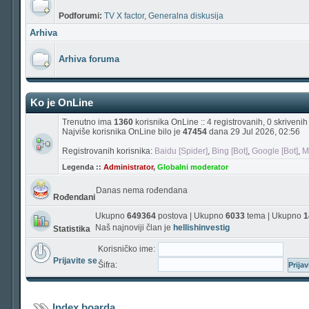
Podforumi:
TV X factor
,
Generalna diskusija
Arhiva
Arhiva foruma
Ko je OnLine
Trenutno ima
1360
korisnika OnLine :: 4 registrovanih, 0 skriveni
Najviše korisnika OnLine bilo je
47454
dana 29 Jul 2026, 02:56
Registrovanih korisnika:
Baidu [Spider]
,
Bing [Bot]
,
Google [Bot]
,
M
Legenda ::
Administrator
,
Globalni moderator
Danas nema rođendana
Rođendani
Ukupno
649364
postova | Ukupno
6033
tema | Ukupno
1
Naš najnoviji član je
hellishinvestig
Statistika
Korisničko ime:
Prijavite se
Šifra:
Index boarda