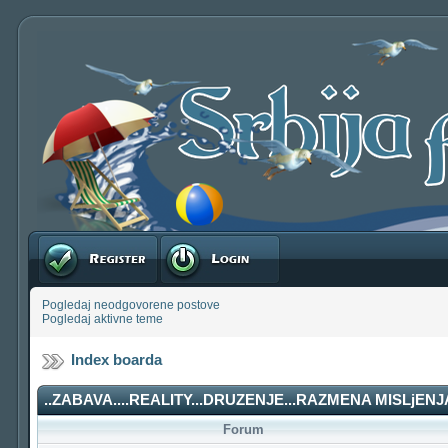
Registruj se
Prijavite se
Pogledaj neodgovorene postove
Pogledaj aktivne teme
Index boarda
..ZABAVA....REALITY...DRUZENJE...RAZMENA MISLjENJA
Forum