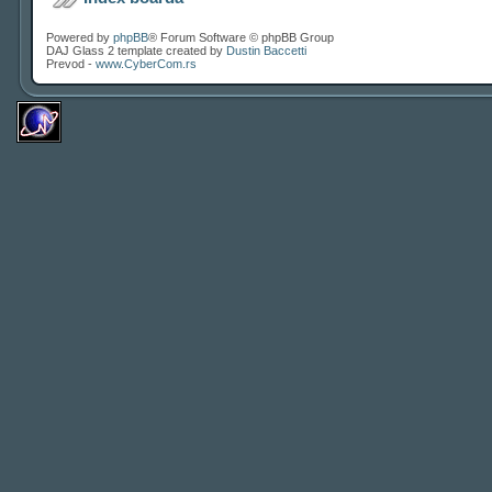
Powered by
phpBB
® Forum Software © phpBB Group
DAJ Glass 2 template created by
Dustin Baccetti
Prevod -
www.CyberCom.rs