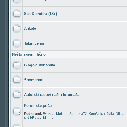
Sex & erotika (18+)
Ankete
Takmičenja
Nešto sasvim lično
Blogovi korisnika
Spomenari
Autorski radovi naših forumaša
Forumske priče
Podforumi:
Вучица
,
Molena
,
Sonatica72
,
Komšinica
,
Julia
,
Nikita
,
siN bRutaL
,
Minnie